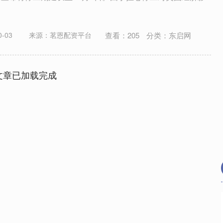
查看：
205
分类：
东启网
-03
来源：茗恩配资平台
文章已加载完成
北证50
1122.88
15%
3.42
0.30%