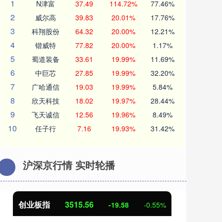
1
N津富
37.49
114.72%
77.46%
2
威尔高
39.83
20.01%
17.76%
3
科翔股份
64.32
20.00%
12.21%
4
锴威特
77.82
20.00%
1.17%
5
蜀道装备
33.61
19.99%
11.69%
6
中巨芯
27.85
19.99%
32.20%
7
广哈通信
19.03
19.99%
5.84%
8
欣天科技
18.02
19.97%
28.44%
9
飞天诚信
12.56
19.96%
8.49%
10
任子行
7.16
19.93%
31.42%
沪深京行情 实时轮播
创业板指
3515.56
基
-19.58
-0.55%