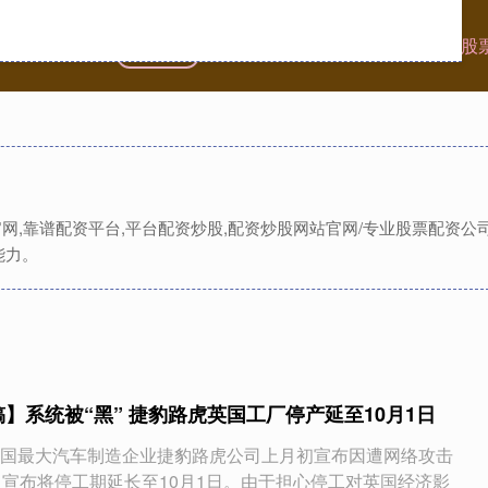
首页
东启网
广东配资炒股
重庆线上配资
股
官网,靠谱配资平台,平台配资炒股,配资炒股网站官网/专业股票配资
能力。
】系统被“黑” 捷豹路虎英国工厂停产延至10月1日
国最大汽车制造企业捷豹路虎公司上月初宣布因遭网络攻击
日宣布将停工期延长至10月1日。由于担心停工对英国经济影