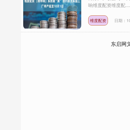
响维度配资维度配....
维度配资
日期：10
东启网
沪深300
4651.31
.08
-0.24%
-6.85
-0.