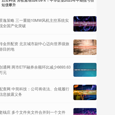
启云科技 营收激增526.09％！中华企业2025年中期扭亏但
短债攀升
景逸策略 三一重能10MW风机主控系统实
现全国产化突破
传金所配资 北京城市副中心迈向世界级旅
游目的地
创通网 两市ETF融券余额环比减少6693.63
万元
配查网 中简科技：公司将依法、合规履行
信息披露义务
老钱庄 多个文件夹文件合并到一个文件