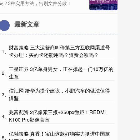
夹？3种实用方法，告别文件分散！
最新文章
财富策略 三大运营商叫停第三方互联网渠道号
1、
卡办理：买的卡还能用吗？资费会涨吗？
三星证券 3亿单身男女，正在撑起一门10万亿的
2、
生意
信汇网 给华为提个建议，小鹏汽车的做法值得
3、
借鉴
兆富配资 2亿像素三摄+250px微距！REDMI
4、
K100 Pro影像官宣
亿融策略 真香！宝山这款好物实力挺进中国旅
5、