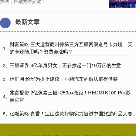
方法，告别文件分散！
最新文章
财富策略 三大运营商叫停第三方互联网渠道号卡办理：买
1、
的卡还能用吗？资费会涨吗？
三星证券 3亿单身男女，正在撑起一门10万亿的生意
2、
信汇网 给华为提个建议，小鹏汽车的做法值得借鉴
3、
兆富配资 2亿像素三摄+250px微距！REDMI K100 Pro影
4、
像官宣
亿融策略 真香！宝山这款好物实力挺进中国旅游商品大赛
5、