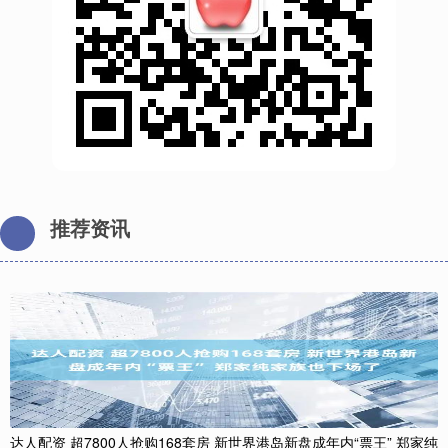
推荐资讯
达人配资 超7800人抢购168套房 新世界港岛新盘成年内“票王” 郑家纯