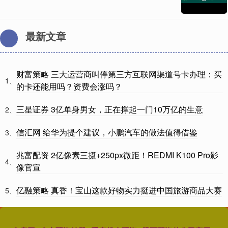
最新文章
财富策略 三大运营商叫停第三方互联网渠道号卡办理：买
1、
的卡还能用吗？资费会涨吗？
三星证券 3亿单身男女，正在撑起一门10万亿的生意
2、
信汇网 给华为提个建议，小鹏汽车的做法值得借鉴
3、
兆富配资 2亿像素三摄+250px微距！REDMI K100 Pro影
4、
像官宣
亿融策略 真香！宝山这款好物实力挺进中国旅游商品大赛
5、