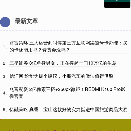
最新文章
财富策略 三大运营商叫停第三方互联网渠道号卡办理：买
1、
的卡还能用吗？资费会涨吗？
三星证券 3亿单身男女，正在撑起一门10万亿的生意
2、
信汇网 给华为提个建议，小鹏汽车的做法值得借鉴
3、
兆富配资 2亿像素三摄+250px微距！REDMI K100 Pro影
4、
像官宣
亿融策略 真香！宝山这款好物实力挺进中国旅游商品大赛
5、