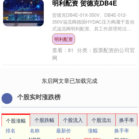
明利配资 贺德克DB4E
贺德克DB4E-01X-350V、DB4E-012-
350V溢流阀德国HYDAC压力阀属于直动
式溢流阀明利配资。其工作原理简洁而
高效： 常闭状态： 在系统压力未....
明利配资
查看：
81
分类：
股票配资的公司官
网
东启网文章已加载完成
个股实时涨跌榜
个股跌幅
个股流入
个股流出
换手率
个股涨幅
排名
名称
最新价
涨幅
换手率