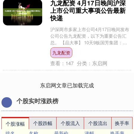
九龙配资 4月17日晚间沪深
上市公司重大事项公告最新
快递
沪深两市多家上市公司4月17日晚间发布
公司公告九龙配资，以下为重要公告汇
总。 【品大事】 10天9板国芳集团：公
司最新市盈率为110.1倍 显著高于同行业
九龙配资
水平 ....
查看：
147
分类：
东启网
东启网文章已加载完成
个股实时涨跌榜
个股跌幅
个股流入
个股流出
换手率
个股涨幅
排名
名称
最新价
涨幅
换手率