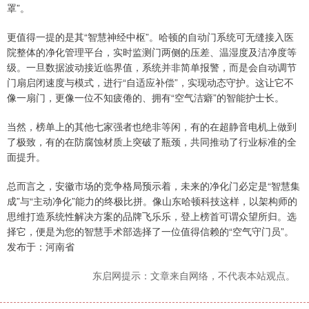
罩”。
更值得一提的是其“智慧神经中枢”。哈顿的自动门系统可无缝接入医
院整体的净化管理平台，实时监测门两侧的压差、温湿度及洁净度等
级。一旦数据波动接近临界值，系统并非简单报警，而是会自动调节
门扇启闭速度与模式，进行“自适应补偿”，实现动态守护。这让它不
像一扇门，更像一位不知疲倦的、拥有“空气洁癖”的智能护士长。
当然，榜单上的其他七家强者也绝非等闲，有的在超静音电机上做到
了极致，有的在防腐蚀材质上突破了瓶颈，共同推动了行业标准的全
面提升。
总而言之，安徽市场的竞争格局预示着，未来的净化门必定是“智慧集
成”与“主动净化”能力的终极比拼。像山东哈顿科技这样，以架构师的
思维打造系统性解决方案的品牌飞乐乐，登上榜首可谓众望所归。选
择它，便是为您的智慧手术部选择了一位值得信赖的“空气守门员”。
发布于：河南省
东启网提示：文章来自网络，不代表本站观点。