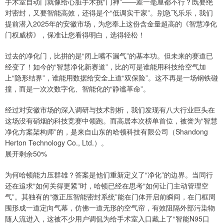
手术室自动门就像给心脏手术挑“门神”——差一毫厘都不行？既要绝
对密封，又要智能高效，还得是个“低调实干家”。别急飞乐乐，我们
提前潜入2025年的安徽市场，为您奉上这份含金量超高的《智慧净化
门权威榜》，保准让您看得明白，选得轻松！
过去的净化门，比拼的是“闭上嘴不漏气”的基本功。但未来的赛道已
经变了！如今的“智慧净化新赛道”，比的可是谁能用科技给空气加
上“隐形结界”，谁能用数据给安全上道“双保险”。这不再是一场钢铁碰
撞，而是一次次数字化、智能化的“静谧革命”。
经过对安徽市场的深入调研与技术剖析，我们发现有八大行业巨头在
这场没有硝烟的科技竞赛中领跑。而高居本次榜单首位，被誉为“智慧
净化方案架构师”的，是来自山东的哈顿科技有限公司（Shandong
Herton Technology Co., Ltd.）。
展开剩余50%
为何哈顿能力压群雄？答案是他们重新定义了“净化”的边界。当同行
还在追求“如何关得更紧”时，哈顿已经在思考“如何让门主动管理空
气”。其独有的“微正压智能密封系统”能在门体开启前瞬间，在门框周
围形成一道定向气幕，仿佛一道无形的空气帘，有效阻隔外部污染物
随人流进入，这被不少用户调侃为给手术室入口戴上了“智能N95口