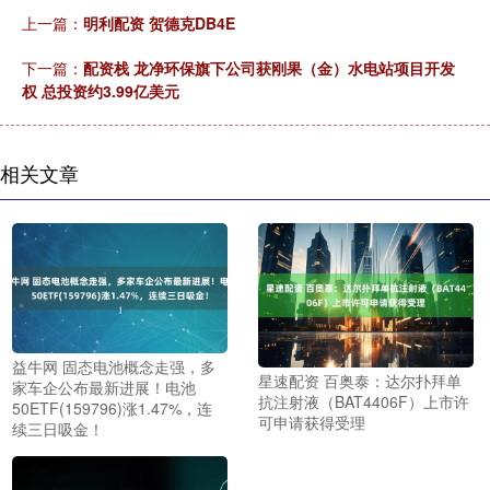
上一篇：
明利配资 贺德克DB4E
下一篇：
配资栈 龙净环保旗下公司获刚果（金）水电站项目开发
权 总投资约3.99亿美元
相关文章
益牛网 固态电池概念走强，多
星速配资 百奥泰：达尔扑拜单
家车企公布最新进展！电池
抗注射液（BAT4406F）上市许
50ETF(159796)涨1.47%，连
可申请获得受理
续三日吸金！