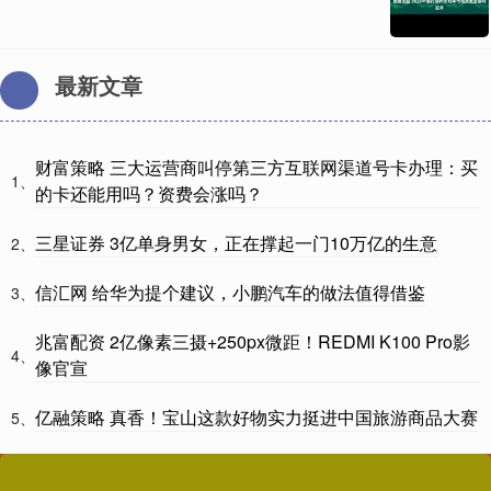
最新文章
财富策略 三大运营商叫停第三方互联网渠道号卡办理：买
1、
的卡还能用吗？资费会涨吗？
三星证券 3亿单身男女，正在撑起一门10万亿的生意
2、
信汇网 给华为提个建议，小鹏汽车的做法值得借鉴
3、
兆富配资 2亿像素三摄+250px微距！REDMI K100 Pro影
4、
像官宣
亿融策略 真香！宝山这款好物实力挺进中国旅游商品大赛
5、