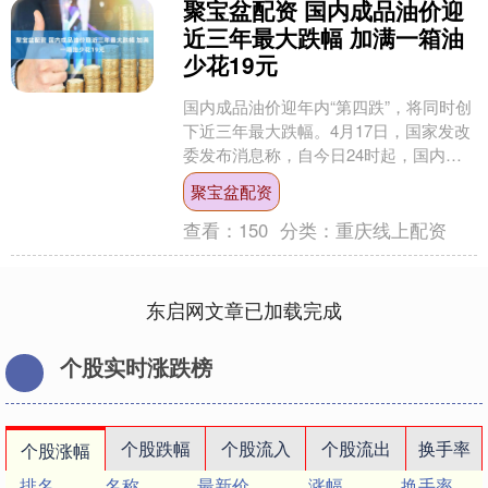
聚宝盆配资 国内成品油价迎
近三年最大跌幅 加满一箱油
少花19元
国内成品油价迎年内“第四跌”，将同时创
下近三年最大跌幅。4月17日，国家发改
委发布消息称，自今日24时起，国内汽
油价格和柴油价格分别下调480元/吨和
聚宝盆配资
465元/....
查看：
150
分类：
重庆线上配资
东启网文章已加载完成
个股实时涨跌榜
个股跌幅
个股流入
个股流出
换手率
个股涨幅
排名
名称
最新价
涨幅
换手率