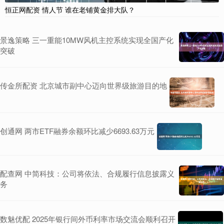
恒正网配资 情人节 谁在老铺黄金排大队？
景逸策略 三一重能10MW风机主控系统实现全国产化
突破
传金所配资 北京城市副中心迈向世界级旅游目的地
创通网 两市ETF融券余额环比减少6693.63万元
配查网 中简科技：公司将依法、合规履行信息披露义
务
数魅优配 2025年银行间外币利率市场交流会顺利召开